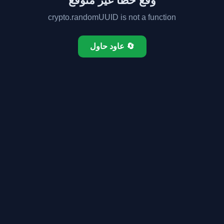
وقع خطأ غير متوقع
crypto.randomUUID is not a function
🔄 عاود حاول