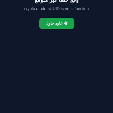
وقع خطأ غير متوقع
crypto.randomUUID is not a function
🔄 عاود حاول